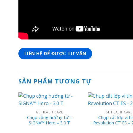
LIÊN HỆ ĐỂ ĐƯỢC TƯ VẤN
SẢN PHẨM TƯƠNG TỰ
GE HEALTHCARE
GE HEALTHCARE
Chụp cộng hưởng từ –
Chụp cắt lớp vi tí
SIGNA™ Hero – 3.0 T
Revolution CT ES – 2