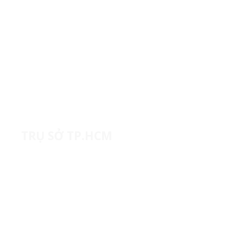
TRỤ SỞ TP.HCM
20B, Lô III, Đường số 1, Khu công nghiệp Tân
Bình, Phường Tây Thạnh, TP. Hồ Chí Minh
(+84) 28 62941083
contact@namtrungmedical.com
namtrungmedical.com