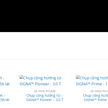
GE HEALTHCARE
GE HEALTHC
nh –
Chụp cộng hưởng từ –
Chụp cộng hưở
56 lát
SIGNA™ Pioneer – 3.0 T
SIGNA™ Prime 