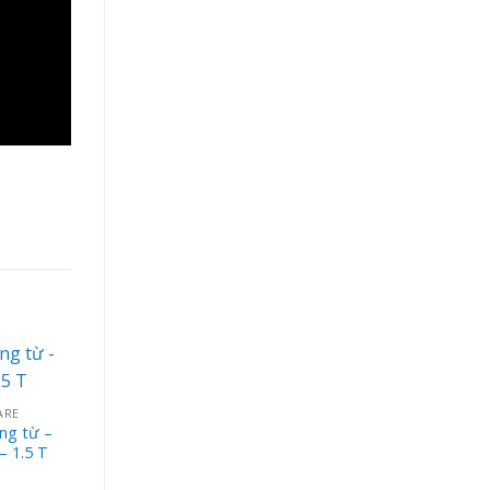
ARE
ng từ –
– 1.5 T