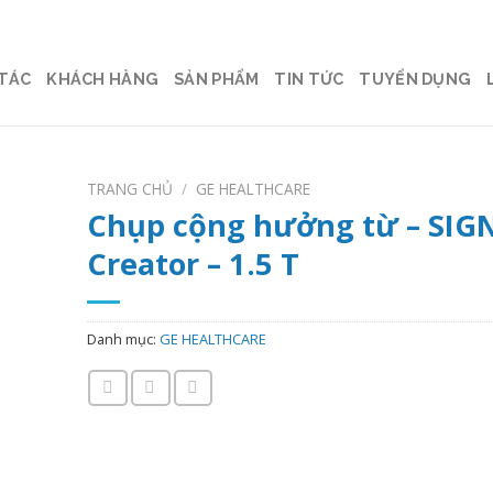
 TÁC
KHÁCH HÀNG
SẢN PHẨM
TIN TỨC
TUYỂN DỤNG
TRANG CHỦ
/
GE HEALTHCARE
Chụp cộng hưởng từ – SIG
Creator – 1.5 T
Danh mục:
GE HEALTHCARE