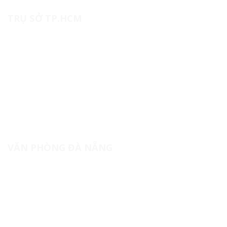
TRỤ SỞ TP.HCM
20B, Lô III, Đường số 1, Khu công nghiệp Tân Bình,
Phường Tây Thạnh, TP. Hồ Chí Minh
(+84) 28 62941083
contact@namtrungmedical.com
namtrungmedical.com
VĂN PHÒNG ĐÀ NẴNG
Lầu 3, Tòa nhà Sunrise Building 2, số 10 Ngô Gia Tự,
Phường Hải Châu, TP. Đà Nẵng.
(+84) 28 62941083
contact@namtrungmedical.com