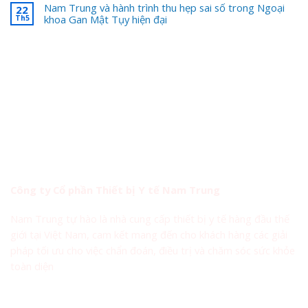
Nam Trung và hành trình thu hẹp sai số trong Ngoại
22
khoa Gan Mật Tụy hiện đại
Th5
Công ty Cổ phần Thiết bị Y tế Nam Trung
Nam Trung tự hào là nhà cung cấp thiết bị y tế hàng đầu thế
giới tại Việt Nam, cam kết mang đến cho khách hàng các giải
pháp tối ưu cho việc chẩn đoán, điều trị và chăm sóc sức khỏe
toàn diện