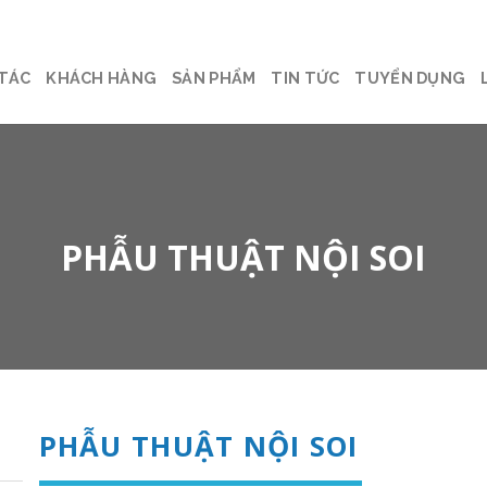
 TÁC
KHÁCH HÀNG
SẢN PHẨM
TIN TỨC
TUYỂN DỤNG
PHẪU THUẬT NỘI SOI
PHẪU THUẬT NỘI SOI