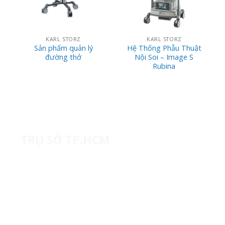
KARL STORZ
KARL STORZ
Sản phẩm quản lý
Hệ Thống Phẫu Thuật
đường thở
Nội Soi – Image S
Rubina
TRỤ SỞ TP.HCM
20B, Lô III, Đường số 1, Khu công nghiệp Tân
Bình, Phường Tây Thạnh, TP. Hồ Chí Minh
(+84) 28 62941083
contact@namtrungmedical.com