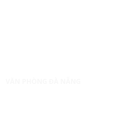
VĂN PHÒNG ĐÀ NẴNG
Lầu 3, Tòa nhà Sunrise Building 2, số 10 Ngô
Gia Tự, Phường Hải Châu, TP. Đà Nẵng.
(+84) 28 62941083
contact@namtrungmedical.com