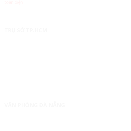
toàn diện
TRỤ SỞ TP.HCM
20B, Lô III, Đường số 1, Khu công nghiệp Tân Bình, Phường
Tây Thạnh, TP. Hồ Chí Minh
(+84) 28 62941083
contact@namtrungmedical.com
namtrungmedical.com
VĂN PHÒNG ĐÀ NẴNG
Lầu 3, Tòa nhà Sunrise Building 2, số 10 Ngô Gia Tự,
Phường Hải Châu, TP. Đà Nẵng.
(+84) 28 62941083